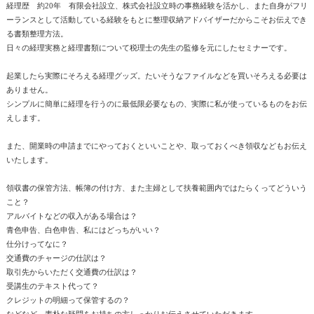
経理歴 約20年 有限会社設立、株式会社設立時の事務経験を活かし、また自身がフリ
ーランスとして活動している経験をもとに整理収納アドバイザーだからこそお伝えでき
る書類整理方法。
日々の経理実務と経理書類について税理士の先生の監修を元にしたセミナーです。
起業したら実際にそろえる経理グッズ。たいそうなファイルなどを買いそろえる必要は
ありません。
シンプルに簡単に経理を行うのに最低限必要なもの、実際に私が使っているものをお伝
えします。
また、開業時の申請までにやっておくといいことや、取っておくべき領収などもお伝え
いたします。
領収書の保管方法、帳簿の付け方、また主婦として扶養範囲内ではたらくってどういう
こと？
アルバイトなどの収入がある場合は？
青色申告、白色申告、私にはどっちがいい？
仕分けってなに？
交通費のチャージの仕訳は？
取引先からいただく交通費の仕訳は？
受講生のテキスト代って？
クレジットの明細って保管するの？
などなど、素朴な疑問をお持ちの方しっかりお伝えさせていただきます。