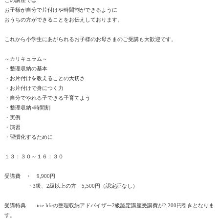
この講座では
お子様が自分で片付けや時間割ができるように
おうちの方ができることをお伝えしております。
これから小学生にあがられるお子様のお母さまのご受講も大歓迎です。
～カリキュラム～
・整理収納の基本
・お片付けを教えることの大切さ
・お片付けで身につく力
・自分でやれる子できる子育てよう
・整理収納×時間割
・実例
・演習
・習慣化するために
１３：３０～１６：３０
受講費 ・ 9,900円
・3級、2級以上の方 5,500円（認定証なし）
受講特典 irie lifeの整理収納アドバイザー2級認定講座受講費が2,200円引きとなりま
す。