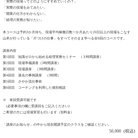
「実際の現場ってどのようにすすめていくの？」
「実際の現場をみてみたい」
「開業の仕方がわからない」
「経理の実務が知りたい」
本コースは予約3か月待ち、現場平均稼働日数一か月あたり20日以上の現場をこなす
山本が行っている「片づけの仕事」をすべてそのまま学べる全6回のコースです。
講座内容
第1回目 知識ゼロから始める経理実務セミナー （３時間講座）
第2回目 現場準備講座（3時間講座）
第3回目 現場講座 （3時間講座）
第4回目 過去の事例講座 （3時間）
第5回目 さやか流仕事術
第6回目 コーチングを利用した個別相談
※ 単回受講可能です
(必要事項の欄に受講回をご記入ください)
ご希望の方には現場実習も行います（別料金）
「講座のお知らせ」の中から現在開講予定のクラスをご確認ください。
50,000 (税込)