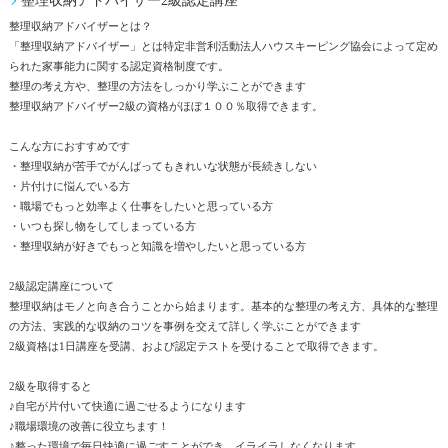
整理収納アドバイザー2級認定講座
整理収納アドバイザーとは？
「整理収納アドバイザー」とは特定非営利活動法人ハウスキーピング協会によって定め
られた家事能力に関する認定資格制度です。
整理の考え方や、整理の方法をしっかり学ぶことができます
整理収納アドバイザー2級の資格がほぼ１００％取得できます。
こんな方におすすめです
・整理収納が苦手でがんばってもきれいな状態が長続きしない
・片付けに悩んでいる方
・職場でもっと効率よく仕事をしたいと思っている方
・いつも探し物をしてしまっている方
・整理収納が好きでもっと知識を増やしたいと思っている方
2級認定講座について
整理収納はモノと向き合うことから始まります。基本的な整理の考え方、具体的な整理
の方法、実践的な収納のコツを事例を交えて詳しく学ぶことができます
2級資格は1日講座を受講、および認定テストを受けることで取得できます。
2級を取得すると
♪自宅が片付いて快適に過ごせるようになります
♪職場環境の改善に役立ちます！
♪整った環境で毎日快適に過ごすことができ、イライラしなくなります