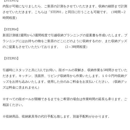
【STEP03】
内覧が可能になりましたら、ご新居の計測をさせていただきます。収納の細部まで計測
させていただきます。こちらは「STEP01」と同日に行うことも可能です。（1時間～2
時間程度）
【STEP04】
新居計測後2週間から3週間程度で引越収納プランニングの提案書を作成いたします。プ
ランニングにはお持ちの物をご新居のどこにどのように収納するのか、また収納グッズ
のご提案もさせていただいております。 （2～3時間程度）
【STEP05】
引越時にスタッフと共に3人でお伺い。段ボールの荷解き、収納作業を5時間させていた
だきます。キッチン、洗面所、リビング収納等から作業いたします。１００円均収納グ
ッズをお持ち込みいたします。使用した分のみご料金をお支払いください。（収納グッ
ズは料金に含まれません）
※すべての段ボールが開梱できるまでをご希望の場合は作業時間の延長も承ります。ご
相談ください。
※収納用品、収納家具等の代行手配も致します、別途手配料がかかります。