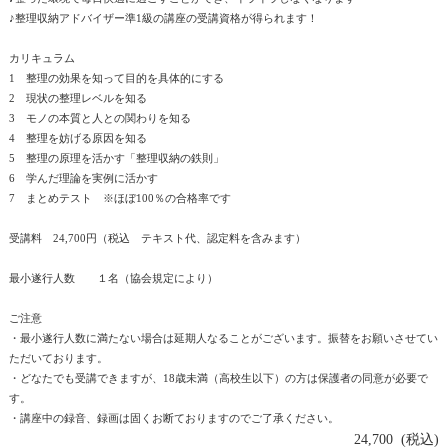
♪整理収納アドバイザー準1級の講座の受講資格が得られます！
カリキュラム
1 整理の効果を知って目的を具体的にする
2 現状の整理レベルを知る
3 モノの本質と人との関わりを知る
4 整理を妨げる原因を知る
5 整理の原理を活かす「整理収納の鉄則」
6 学んだ理論を実例に活かす
7 まとめテスト ※ほぼ100％の合格率です
受講料 24,700円（税込 テキスト代、認定料を含みます）
最小遂行人数 １名（協会規定により）
ご注意
・最小遂行人数に満たない場合は延期人なることがございます。振替をお願いさせてい
ただいております。
・どなたでも受講できますが、18歳未満（高校生以下）の方は保護者の同意が必要で
す。
・講座中の録音、録画は固くお断ておりますのでご了承ください。
24,700 (税込)