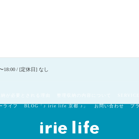
〜18:00 / [定休日] なし
収納が必要とされる理由
整理収納の内容について
SERVIC
ーライフ
BLOG「♪ irie life 京都 ♪」
お問い合わせ
プ