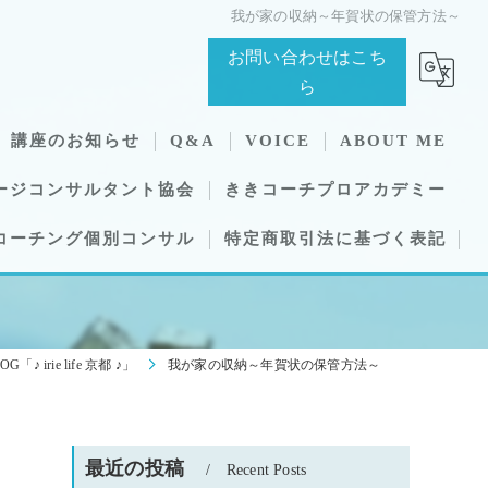
我が家の収納～年賀状の保管方法～
お問い合わせはこち
ら
講座のお知らせ
Q&A
VOICE
ABOUT ME
ージコンサルタント協会
ききコーチプロアカデミー
コーチング個別コンサル
特定商取引法に基づく表記
OG「♪ irie life 京都 ♪」
我が家の収納～年賀状の保管方法～
最近の投稿
Recent Posts