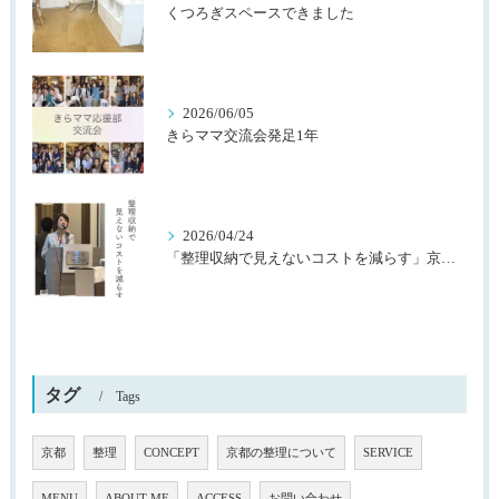
くつろぎスペースできました
2026/06/05
きらママ交流会発足1年
2026/04/24
「整理収納で見えないコストを減らす」京都桂川ロータリークラブ様主催
タグ
Tags
京都
整理
CONCEPT
京都の整理について
SERVICE
MENU
ABOUT ME
ACCESS
お問い合わせ